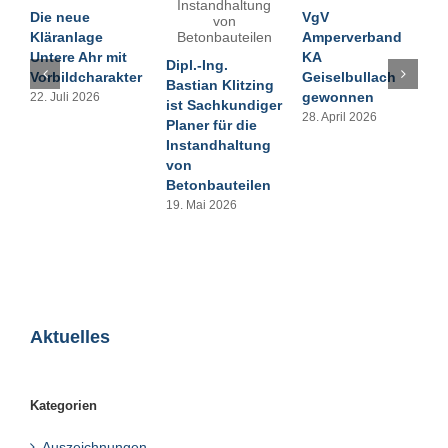
Die neue
VgV
Q
Kläranlage
Amperverband
O
Untere Ahr mit
KA
L
Dipl.-Ing.
Vorbildcharakter
Geiselbullach
S
Bastian Klitzing
gewonnen
22. Juli 2026
2
ist Sachkundiger
28. April 2026
Planer für die
Instandhaltung
von
Betonbauteilen
19. Mai 2026
Aktuelles
Kategorien
Auszeichnungen