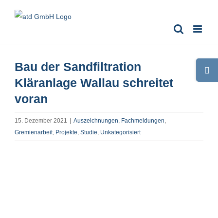
Zum
Inhalt
springen
Bau der Sandfiltration
Toggle
Sliding
Kläranlage Wallau schreitet
Bar
voran
Area
15. Dezember 2021
|
Auszeichnungen
,
Fachmeldungen
,
Gremienarbeit
,
Projekte
,
Studie
,
Unkategorisiert
Zeige
grösseres
Bild