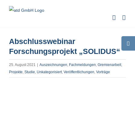
Zum
Inhalt
springen
Abschlusswebinar
Toggle
Sliding
Forschungsprojekt „SOLIDUS“
Bar
25. August 2021
|
Auszeichnungen
,
Fachmeldungen
,
Gremienarbeit
,
Area
Projekte
,
Studie
,
Unkategorisiert
,
Veröffentlichungen
,
Vorträge
Zeige
grösseres
Bild