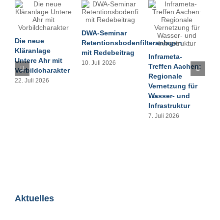
DWA-Seminar
Die neue
Retentionsbodenfilteranlagen
Kläranlage
mit Redebeitrag
Inframeta-
Untere Ahr mit
10. Juli 2026
D
Treffen Aachen:
Vorbildcharakter
B
Regionale
22. Juli 2026
i
Vernetzung für
P
Wasser- und
I
Infrastruktur
v
7. Juli 2026
B
1
Aktuelles