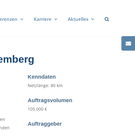
erenzen
Karriere
Aktuelles
Toggle
Sliding
Hemberg
Bar
Area
Kenndaten
Netzlänge: 80 km
Auftragsvolumen
105.000 €
den
Auftraggeber
enden