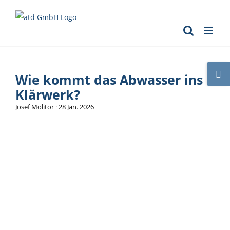
Zum
Inhalt
springen
Toggle
Wie kommt das Abwasser ins
Sliding
Klärwerk?
Bar
Josef Molitor
·
28 Jan. 2026
Area