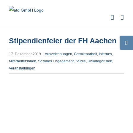
Zum
Inhalt
springen
Stipendienfeier der FH Aachen
Toggle
Sliding
17. Dezember 2019
|
Auszeichnungen
,
Gremienarbeit
,
Internes
,
Bar
Mitarbeiter:innen
,
Soziales Engagement
,
Studie
,
Unkategorisiert
,
Area
Veranstaltungen
Zeige
grösseres
Bild