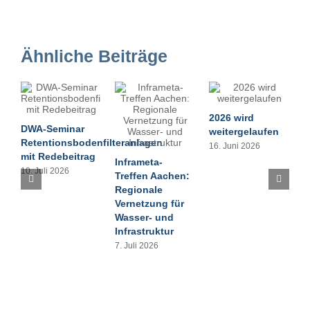
Ähnliche Beiträge
2026 wird
DWA-Seminar
weitergelaufen
Retentionsbodenfilteranlagen
16. Juni 2026
mit Redebeitrag
Inframeta-
10. Juli 2026
D
Treffen Aachen:
B
Regionale
i
Vernetzung für
P
Wasser- und
I
Infrastruktur
v
7. Juli 2026
B
1