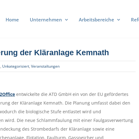
Home
Unternehmen
Arbeitsbereiche
Ref
ierung der Kläranlage Kemnath
e
,
Unkategorisiert
,
Veranstaltungen
2Office
entwickelte die ATD GmbH ein von der EU gefördertes
erung der Kläranlage Kemnath. Die Planung umfasst dabei den
odurch die biologische Stufe entlastet wird und
n wird. Die neue Schlammfaulung mit einer Faulgasverwertung
gendeckung des Strombedarfs der Kläranlage sowie eine
chenanlage, Flotation, Faulturm, Gasspeicher und