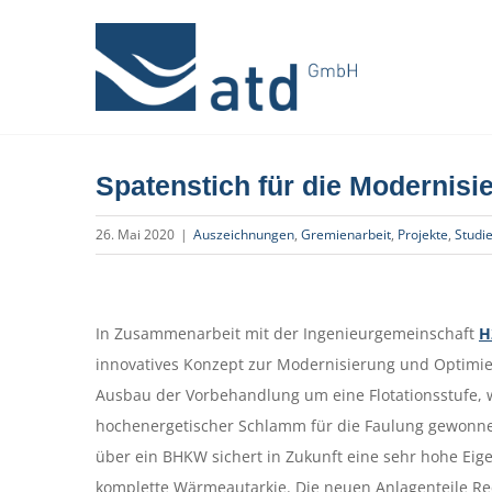
Zum
Inhalt
springen
Spatenstich für die Modernis
26. Mai 2020
|
Auszeichnungen
,
Gremienarbeit
,
Projekte
,
Studi
Zeige
grösseres
In Zusammenarbeit mit der Ingenieurgemeinschaft
H
Bild
innovatives Konzept zur Modernisierung und Optimi
Ausbau der Vorbehandlung um eine Flotationsstufe, w
hochenergetischer Schlamm für die Faulung gewonne
über ein BHKW sichert in Zukunft eine sehr hohe Ei
komplette Wärmeautarkie. Die neuen Anlagenteile Re