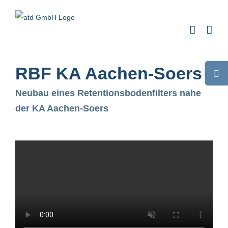
Zum
Inhalt
springen
RBF KA Aachen-Soers
Toggle
Sliding
Neubau eines Retentionsbodenfilters nahe
Bar
der KA Aachen-Soers
Area