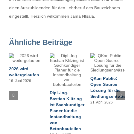
einen Auszubildenden für den Lehrberuf des Bauzeichners
eingestellt. Herzlich willkommen Jama Ntsala.
Ähnliche Beiträge
2026 wird
Z
weitergelaufen
QKan Public:
u
16. Juni 2026
Open-Source-
R
Lösung für die
2
Dipl.-Ing.
Siedlungsentwässer
Bastian Klitzing
21. April 2026
ist Sachkundiger
Planer für die
Instandhaltung
von
Betonbauteilen