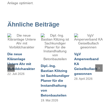
Anlage optimiert.
Ähnliche Beiträge
Die neue
VgV
Q
Kläranlage
Amperverband
O
Untere Ahr mit
KA
L
Dipl.-Ing.
Vorbildcharakter
Geiselbullach
S
Bastian Klitzing
gewonnen
22. Juli 2026
2
ist Sachkundiger
28. April 2026
Planer für die
Instandhaltung
von
Betonbauteilen
19. Mai 2026