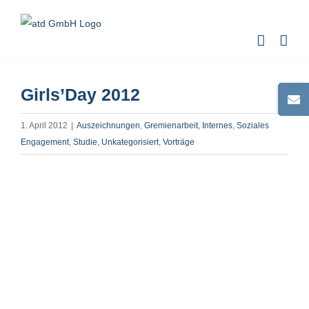
Zum
Inhalt
springen
Girls’Day 2012
Toggle
Sliding
1. April 2012
|
Auszeichnungen
,
Gremienarbeit
,
Internes
,
Soziales
Bar
Engagement
,
Studie
,
Unkategorisiert
,
Vorträge
Area
Zeige
grösseres
Bild