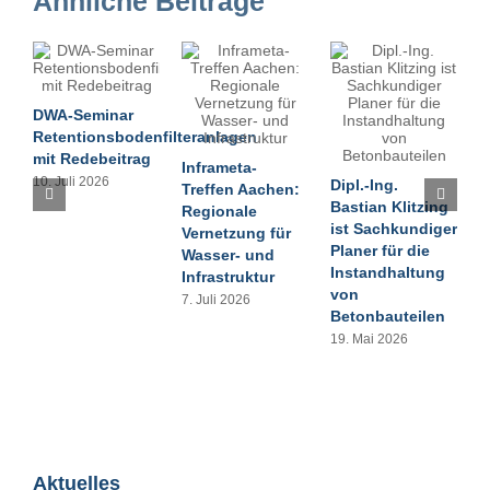
Ähnliche Beiträge
DWA-Seminar
Q
Retentionsbodenfilteranlagen
O
mit Redebeitrag
Inframeta-
L
10. Juli 2026
Dipl.-Ing.
Treffen Aachen:
S
Bastian Klitzing
Regionale
2
ist Sachkundiger
Vernetzung für
Planer für die
Wasser- und
Instandhaltung
Infrastruktur
von
7. Juli 2026
Betonbauteilen
19. Mai 2026
Aktuelles