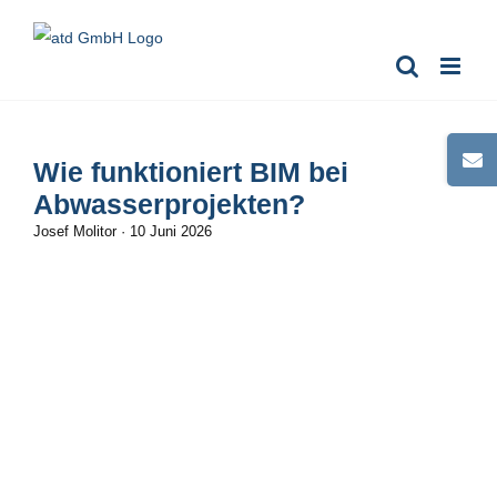
Zum
Inhalt
springen
Toggle
Wie funktioniert BIM bei
Sliding
Abwasserprojekten?
Bar
Josef Molitor
·
10 Juni 2026
Area