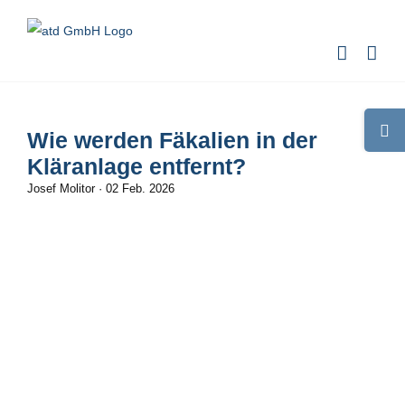
Zum
Inhalt
springen
Toggle
Wie werden Fäkalien in der
Sliding
Kläranlage entfernt?
Bar
Josef Molitor
·
02 Feb. 2026
Area