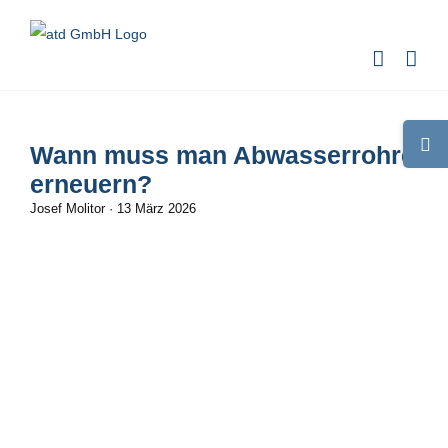
Zum
Inhalt
springen
Toggle
Wann muss man Abwasserrohre
Sliding
erneuern?
Bar
Josef Molitor
·
13 März 2026
Area