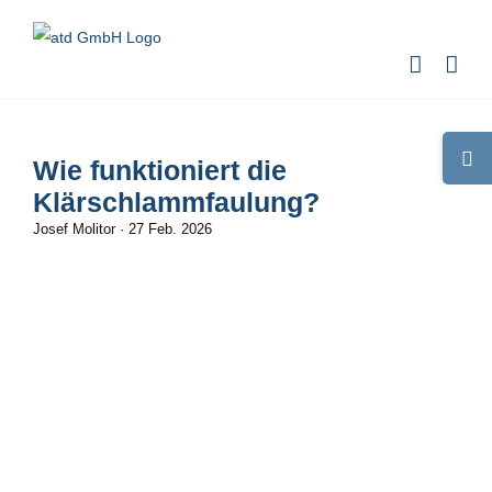
Zum
Inhalt
springen
Toggle
Wie funktioniert die
Sliding
Klärschlammfaulung?
Bar
Josef Molitor
·
27 Feb. 2026
Area