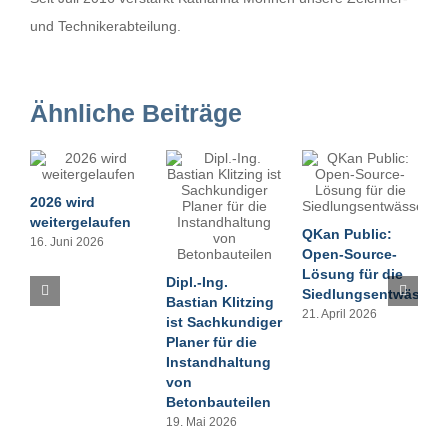
und Technikerabteilung.
Ähnliche Beiträge
2026 wird
Z
weitergelaufen
QKan Public:
u
16. Juni 2026
Open-Source-
R
Lösung für die
2
Dipl.-Ing.
Siedlungsentwässer
Bastian Klitzing
21. April 2026
ist Sachkundiger
Planer für die
Instandhaltung
von
Betonbauteilen
19. Mai 2026