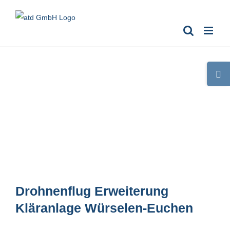
Zum
Inhalt
springen
Toggle
Sliding
Bar
Area
Drohnenflug Erweiterung
Kläranlage Würselen-Euchen