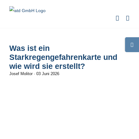
Zum
Inhalt
springen
Toggle
Was ist ein
Sliding
Starkregengefahrenkarte und
Bar
wie wird sie erstellt?
Area
Josef Molitor
·
03 Juni 2026