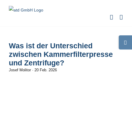
Zum
Inhalt
springen
Toggle
Was ist der Unterschied
Sliding
zwischen Kammerfilterpresse
Bar
und Zentrifuge?
Area
Josef Molitor
·
20 Feb. 2026