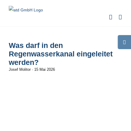
Zum
Inhalt
springen
Toggle
Was darf in den
Sliding
Regenwasserkanal eingeleitet
Bar
werden?
Area
Josef Molitor
·
15 Mai 2026