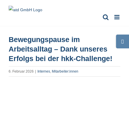
Zum
Inhalt
springen
Bewegungspause im
Toggle
Sliding
Arbeitsalltag – Dank unseres
Bar
Erfolgs bei der hkk-Challenge!
Area
6. Februar 2026
|
Internes
,
Mitarbeiter:innen
Zeige
grösseres
Bild