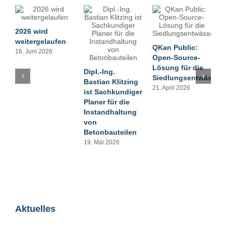
2026 wird
4
weitergelaufen
QKan Public:
R
16. Juni 2026
Open-Source-
d
Lösung für die
B
Dipl.-Ing.
Siedlungsentwässer
2
Bastian Klitzing
21. April 2026
ist Sachkundiger
Planer für die
Instandhaltung
von
Betonbauteilen
19. Mai 2026
Aktuelles