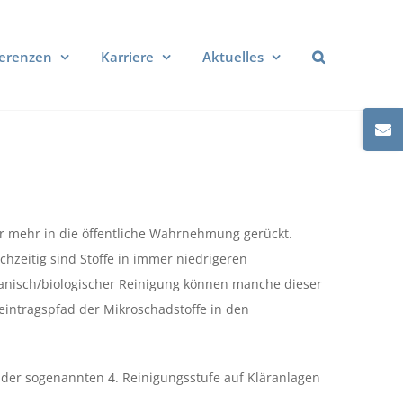
erenzen
Karriere
Aktuelles
Toggle
Sliding
Bar
Area
er mehr in die öffentliche Wahrnehmung gerückt.
chzeitig sind Stoffe in immer niedrigeren
hanisch/biologischer Reinigung können manche dieser
eintragspfad der Mikroschadstoffe in den
er sogenannten 4. Reinigungsstufe auf Kläranlagen